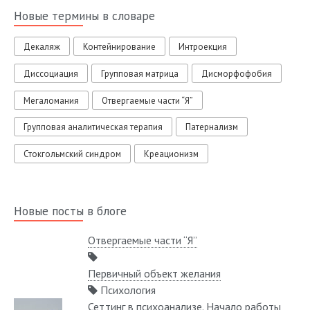
Новые термины в словаре
Декаляж
Контейнирование
Интроекция
Диссоциация
Групповая матрица
Дисморфофобия
Мегаломания
Отвергаемые части “Я”
Групповая аналитическая терапия
Патернализм
Стокгольмский синдром
Креационизм
Новые посты в блоге
Отвергаемые части “Я”
Первичный объект желания
Психология
Сеттинг в психоанализе. Начало работы