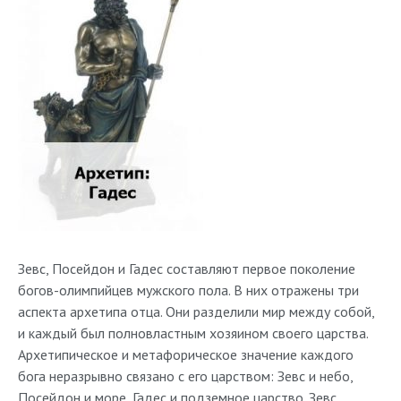
Зевс, Посейдон и Гадес составляют первое поколение
богов-олимпийцев мужского пола. В них отражены три
аспекта архетипа отца. Они разделили мир между собой,
и каждый был полновластным хозяином своего царства.
Архетипическое и метафорическое значение каждого
бога неразрывно связано с его царством: Зевс и небо,
Посейдон и море, Гадес и подземное царство. Зевс